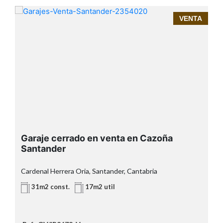
A
VENTA
Garaje cerrado en venta en
Cazoña – Cardenal Herrera Oria,
Santander
Inmoprime21, tu inmobiliaria de
confianza en Santander
garaje cerrado
Cazoña
Garaje cerrado en venta en Cazoña
garaje comunitario
Santander
puerta individual
Cardenal Herrera Oria, Santander, Cantabria
C
31m2 const.
17m2 util