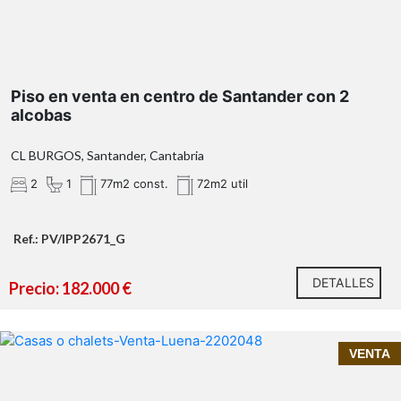
Piso en venta en centro de Santander con 2
alcobas
CL BURGOS, Santander, Cantabria
2
1
77m2 const.
72m2 util
Ref.: PV/IPP2671_G
DETALLES
Precio: 182.000 €
InmoPrime21, tu inmobiliaria de confianza en
VENTA
Cantabria
cabaña en venta en
Luena
tranquilidad, desconexión y