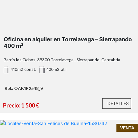
en Sierrapando
dos
grandes salas diáfanas
siete huecos adicionales
despachos,
salas de reuniones, zonas de atención al cliente o
almacenamiento
Oficina en alquiler en Torrelavega – Sierrapando
dos aseos
excelente iluminación
400 m²
natural
Barrio los Ochos, 39300 Torrelavega,, Sierrapando, Cantabria
410m2 const.
400m2 util
Sierrapando
Torrelavega
visibilidad, accesibilidad y conexión con las
Ref.: OAF/IP2548_V
principales vías de comunicación
DETALLES
Precio: 1.500 €
Características destacadas:
¡INMOPRIME 21 TU INMOBILIARIA DE CONFIANZA EN
VENTA
SANTANDER!