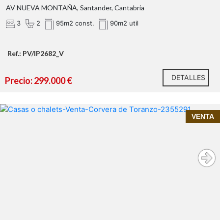
AV NUEVA MONTAÑA, Santander, Cantabria
3
2
95m2 const.
90m2 util
Ref.: PV/IP2682_V
DETALLES
Precio: 299.000 €
Una ubicación pensada para hacerte la vida
VENTA
más fácil
InmoPrime21, tu inmobiliaria de confianza en
Cantabria
Alceda
188 m²
construidos (180 m² útiles) con estructuta de hormigón