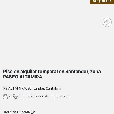
ALQUILER
InmoPrime21
exclusiva vivienda en alquiler
temporal
la tranquila y bien
comunicada calle PASEO ALTAMIRA
Características destacadas:
impresionantes vistas al mar
luz natural fantástica
Piso en alquiler temporal en Santander, zona
durante todo el día
PASEO ALTAMIRA
Ubicación inmejorable:
PS ALTAMIRA, Santander, Cantabria
2
1
59m2 const.
56m2 util
Ref.: PAT/IP2686_V