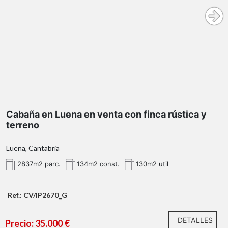
contacto con la naturaleza
134m² construidos
vivienda habitual, segunda residencia o
proyecto rural
parcela principal de 2.904 m²
Cabaña en Luena en venta con finca rústica y
terreno
parcelas adicionales de terreno rústico
Luena, Cantabria
2837m2 parc.
134m2 const.
130m2 util
agua
300 metros
Ref.: CV/IP2670_G
DETALLES
Precio: 35.000 €