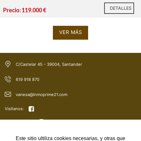
DETALLES
Precio: 119.000 €
VER MÁS
¡Llámanos ahora al 942 40 30 11 o envíanos un mensaje
para más información y agenda tu visita hoy mismo!
C/Castelar 45 - 39004, Santander
619 918 870
vanesa@inmoprime21.com
Visítanos:
Este sitio ultiliza cookies necesarias, y otras que
NAVEGACIÓN RÁPIDA