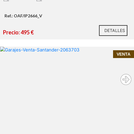
Ref.: OAF/IP2666_V
DETALLES
Precio: 495 €
InmoPrime21
Tu
inmobiliaria de confianza
VENTA
(gastos de agua, luz e Internet NO INCLUIDOS
EN EL PRECIO)
51 m² construidos
1997