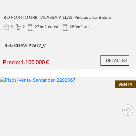
BO PORTIO URB TALASSA VILLAS, Piélagos, Cantabria
3
2
271m2 const.
250m2 util
Ref.: CHAV/IP2677_V
DETALLES
Precio: 1.100.000 €
InmoPrime21, tu inmobiliaria de confianza en
VENTA
Santander presenta:
Piso en venta en el centro de Santander | 2
habitaciones en edificio con encanto