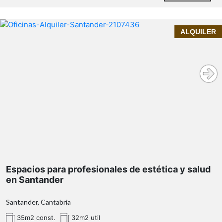
cabaña
en Cantabria para reformar
ALQUILER
Contacta con InmoPrime21 y descubre todo el
potencial de esta propiedad en Luena.
Espacios para profesionales de estética y salud
en Santander
Santander, Cantabria
35m2 const.
32m2 util