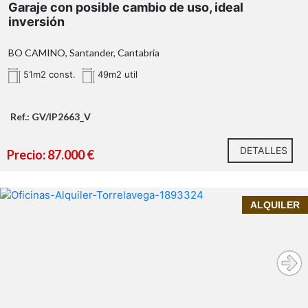
Garaje con posible cambio de uso, ideal
ubicación estratégica
inversión
BO CAMINO, Santander, Cantabria
51m2 const.
49m2 util
Ref.: GV/IP2663_V
DETALLES
una interesante oportunidad de
Precio: 87.000 €
inversión
InmoPrime21, tu inmobiliria de confianza te ofrece:
ALQUILER
Oficina en alquiler en Torrelavega – Zona Sierrapando |
su amplitud, ubicación
Amplia, luminosa y lista para tu negocio
privilegiada y versatilidad
oficina amplia en Torrelavega
400 m² útiles
primera planta de un edificio comercial