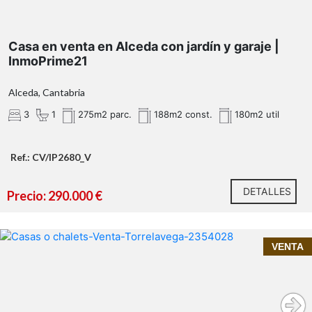
Casa en venta en Alceda con jardín y garaje |
InmoPrime21
Alceda, Cantabria
3
1
275m2 parc.
188m2 const.
180m2 util
Ref.: CV/IP2680_V
3 dormitorios amplios
Llámanos y estaremos encantados de facilitarte toda
1 baños completos
DETALLES
la información o concertar una visita.
Precio: 290.000 €
Salón muy luminoso
InmoPrime21
Cocina totalmente equipada
Inmoprime21, tu inmobiliaria de confianza en
VENTA
Jardín privado
Santander y Cantabria
dúplex en venta en Tanos
Garaje
Cuarto de aperos