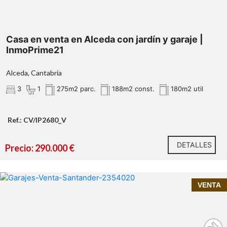
Casa en venta en Alceda con jardín y garaje |
InmoPrime21
Alceda, Cantabria
3
1
275m2 parc.
188m2 const.
180m2 util
Ref.: CV/IP2680_V
3 dormitorios amplios
Llámanos y estaremos encantados de facilitarte toda
1 baños completos
DETALLES
la información o concertar una visita.
Precio: 290.000 €
Salón muy luminoso
InmoPrime21
Cocina totalmente equipada
VENTA
Jardín privado
Garaje cerrado en venta en Cazoña –
Garaje
Cardenal Herrera Oria, Santander
Cuarto de aperos
Inmoprime21, tu inmobiliaria de confianza en