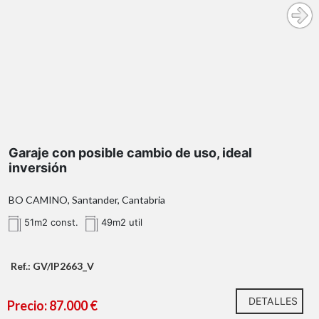
Contacta con InmoPrime21 y descubre todo el
51 m² construidos
potencial de esta propiedad en Luena.
1997
Garaje con posible cambio de uso, ideal
ubicación estratégica
inversión
BO CAMINO, Santander, Cantabria
51m2 const.
49m2 util
Ref.: GV/IP2663_V
DETALLES
una interesante oportunidad de
Precio: 87.000 €
inversión