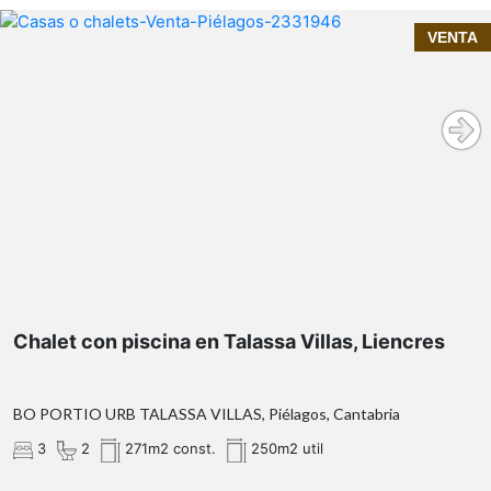
VENTA
Contacta con Inmoprime21 y solicita más
Contacta con InmoPrime21 y solicita más
información o una visita.
información o concierta una visita. Estaremos
encantados de enseñarte todo lo que esta propiedad
puede ofrecerte.
Chalet con piscina en Talassa Villas, Liencres
BO PORTIO URB TALASSA VILLAS, Piélagos, Cantabria
3
2
271m2 const.
250m2 util