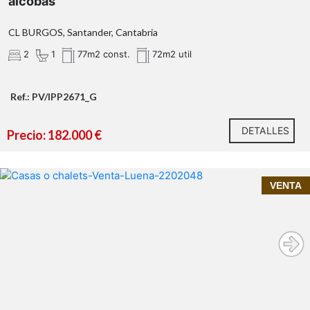
alcobas
CL BURGOS, Santander, Cantabria
2
1
77m2 const.
72m2 util
Ref.: PV/IPP2671_G
DETALLES
Precio: 182.000 €
InmoPrime21, tu inmobiliaria de confianza en
VENTA
Cantabria
cabaña en venta en
Luena
tranquilidad, desconexión y
contacto con la naturaleza
134m² construidos