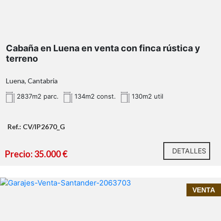
vivienda habitual, segunda residencia o
proyecto rural
parcela principal de 2.904 m²
Cabaña en Luena en venta con finca rústica y
terreno
parcelas adicionales de terreno rústico
Luena, Cantabria
2837m2 parc.
134m2 const.
130m2 util
agua
300 metros
Ref.: CV/IP2670_G
DETALLES
Precio: 35.000 €
cabaña
en Cantabria para reformar
VENTA