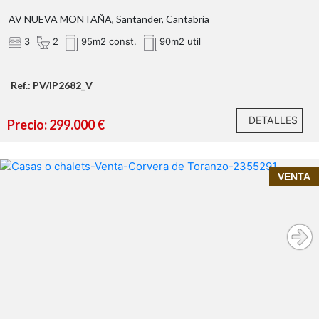
AV NUEVA MONTAÑA, Santander, Cantabria
3
2
95m2 const.
90m2 util
Ref.: PV/IP2682_V
DETALLES
Precio: 299.000 €
Una ubicación pensada para hacerte la vida
VENTA
más fácil
InmoPrime21, tu inmobiliaria de confianza en
Cantabria
Alceda
188 m²
construidos (180 m² útiles) con estructuta de hormigón