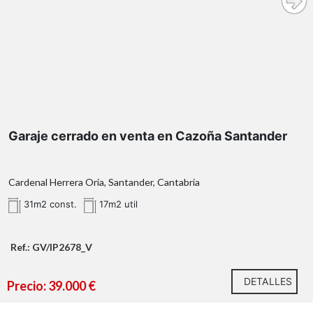
Santander
garaje cerrado
Cazoña
garaje comunitario
puerta individual
Alceda
Garaje cerrado en venta en Cazoña Santander
Cardenal Herrera Oria, Santander, Cantabria
31m2 const.
17m2 util
Ref.: GV/IP2678_V
Torrelavega
Santander
DETALLES
Precio: 39.000 €