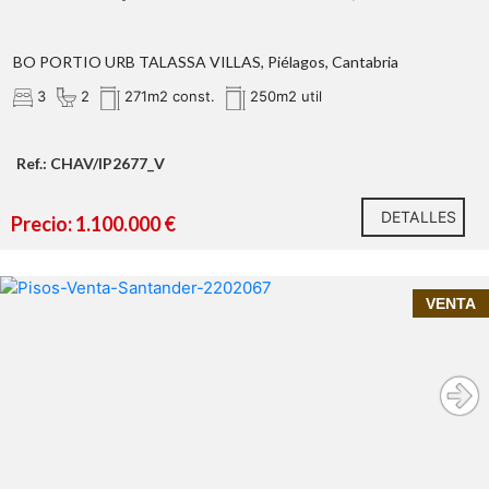
BO PORTIO URB TALASSA VILLAS, Piélagos, Cantabria
3
2
271m2 const.
250m2 util
Ref.: CHAV/IP2677_V
DETALLES
Precio: 1.100.000 €
InmoPrime21, tu inmobiliaria de confianza en
VENTA
Santander presenta:
Piso en venta en el centro de Santander | 2
habitaciones en edificio con encanto