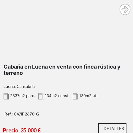
contacto con la naturaleza
134m² construidos
vivienda habitual, segunda residencia o
proyecto rural
parcela principal de 2.904 m²
Cabaña en Luena en venta con finca rústica y
terreno
parcelas adicionales de terreno rústico
Luena, Cantabria
2837m2 parc.
134m2 const.
130m2 util
agua
300 metros
Ref.: CV/IP2670_G
DETALLES
Precio: 35.000 €