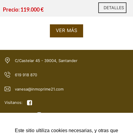
DETALLES
Precio: 119.000 €
VER MÁS
¡Llámanos ahora al 942 40 30 11 o envíanos un mensaje
para más información y agenda tu visita hoy mismo!
C/Castelar 45 - 39004, Santander
619 918 870
vanesa@inmoprime21.com
Visítanos:
Este sitio ultiliza cookies necesarias, y otras que
NAVEGACIÓN RÁPIDA