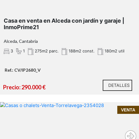
Casa en venta en Alceda con jardín y garaje |
InmoPrime21
Alceda, Cantabria
3
1
275m2 parc.
188m2 const.
180m2 util
Ref.: CV/IP2680_V
3 dormitorios amplios
Llámanos y estaremos encantados de facilitarte toda
1 baños completos
DETALLES
la información o concertar una visita.
Precio: 290.000 €
Salón muy luminoso
InmoPrime21
Cocina totalmente equipada
Inmoprime21, tu inmobiliaria de confianza en
VENTA
Jardín privado
Santander y Cantabria
dúplex en venta en Tanos
Garaje
Cuarto de aperos