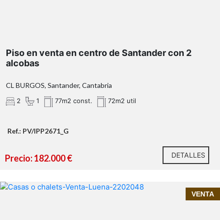
Piso en venta en centro de Santander con 2
alcobas
CL BURGOS, Santander, Cantabria
2
1
77m2 const.
72m2 util
Ref.: PV/IPP2671_G
DETALLES
Precio: 182.000 €
InmoPrime21, tu inmobiliaria de confianza en
VENTA
Cantabria
cabaña en venta en
Luena
tranquilidad, desconexión y