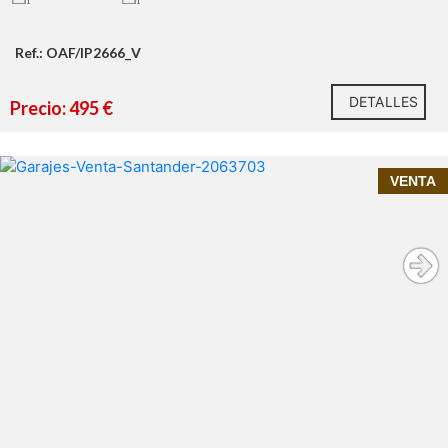
Ref.: OAF/IP2666_V
DETALLES
Precio: 495 €
InmoPrime21
Tu
inmobiliaria de confianza
VENTA
(gastos de agua, luz e Internet NO INCLUIDOS
EN EL PRECIO)
51 m² construidos
1997