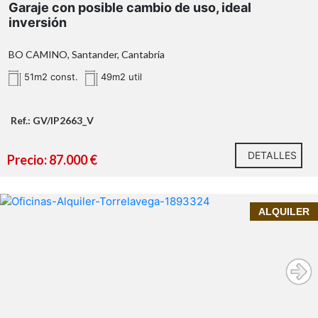
Garaje con posible cambio de uso, ideal
ubicación estratégica
inversión
BO CAMINO, Santander, Cantabria
51m2 const.
49m2 util
Ref.: GV/IP2663_V
DETALLES
una interesante oportunidad de
Precio: 87.000 €
inversión
InmoPrime21, tu inmobiliria de confianza te ofrece:
ALQUILER
Oficina en alquiler en Torrelavega – Zona Sierrapando |
su amplitud, ubicación
Amplia, luminosa y lista para tu negocio
privilegiada y versatilidad
oficina amplia en Torrelavega
400 m² útiles
primera planta de un edificio comercial