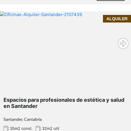
cabaña
en Cantabria para reformar
ALQUILER
Contacta con InmoPrime21 y descubre todo el
potencial de esta propiedad en Luena.
Espacios para profesionales de estética y salud
en Santander
Santander, Cantabria
35m2 const.
32m2 util