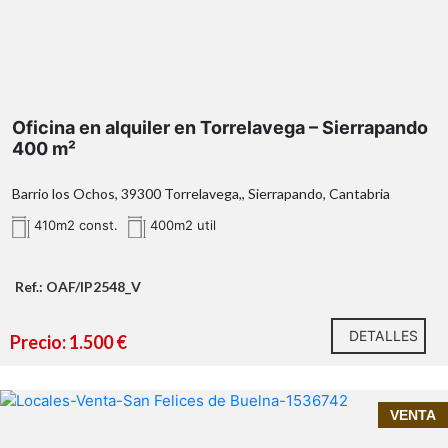
en Sierrapando
dos
grandes salas diáfanas
siete huecos adicionales
despachos,
salas de reuniones, zonas de atención al cliente o
almacenamiento
Oficina en alquiler en Torrelavega – Sierrapando
dos aseos
excelente iluminación
400 m²
natural
Barrio los Ochos, 39300 Torrelavega,, Sierrapando, Cantabria
410m2 const.
400m2 util
Sierrapando
Torrelavega
visibilidad, accesibilidad y conexión con las
Ref.: OAF/IP2548_V
principales vías de comunicación
DETALLES
Precio: 1.500 €
Características destacadas:
¡INMOPRIME 21 TU INMOBILIARIA DE CONFIANZA EN
VENTA
SANTANDER!