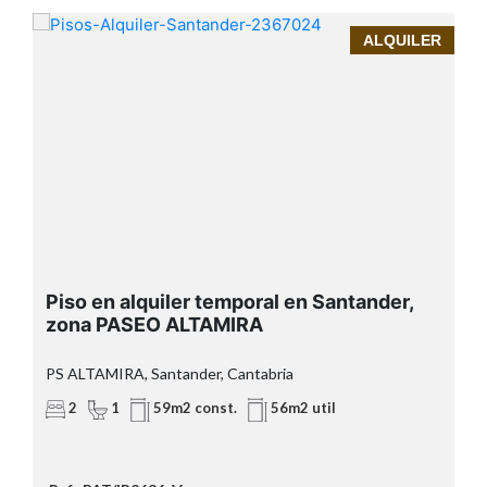
SEPTIEMBRE - JULIO
R
ALQUILER
InmoPrime21
exclusiva
vivienda en alquiler temporal
la tranquila y bien comunicada
calle PASEO ALTAMIRA
Características destacadas:
y
Piso en alquiler temporal en Santander,
zona PASEO ALTAMIRA
impresionantes vistas al mar
luz
PS ALTAMIRA, Santander, Cantabria
natural fantástica durante todo el día
2
1
59m2 const.
56m2 util
Ubicación inmejorable: