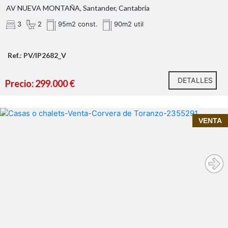
AV NUEVA MONTAÑA, Santander, Cantabria
3
2
95m2 const.
90m2 util
Ref.: PV/IP2682_V
DETALLES
Precio: 299.000 €
Una ubicación pensada para hacerte la vida
VENTA
más fácil
InmoPrime21, tu inmobiliaria de confianza en
Cantabria
Alceda
188 m²
construidos (180 m² útiles) con estructuta de hormigón