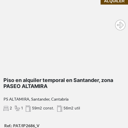
ALQUILER
InmoPrime21
exclusiva vivienda en alquiler
temporal
la tranquila y bien
comunicada calle PASEO ALTAMIRA
Características destacadas:
impresionantes vistas al mar
luz natural fantástica
Piso en alquiler temporal en Santander, zona
durante todo el día
PASEO ALTAMIRA
Ubicación inmejorable:
PS ALTAMIRA, Santander, Cantabria
2
1
59m2 const.
56m2 util
Ref.: PAT/IP2686_V