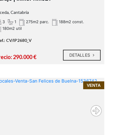
ceda, Cantabria
3
1
275m2 parc.
188m2 const.
180m2 util
ef.: CV/IP2680_V
DETALLES
recio: 290.000 €
¡INMOPRIME 21 TU INMOBILIARIA DE
3 dormitorios amplios
VENTA
CONFIANZA EN SANTANDER!
1 baños completos
Salón muy luminoso
Cocina totalmente equipada
Jardín privado
Garaje