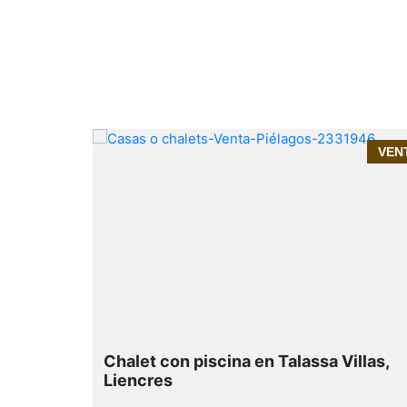
ARIA DE
VENTA
VEN
de BUelna
Chalet con piscina en Talassa Villas,
Liencres