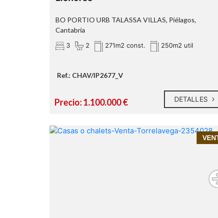
BO PORTIO URB TALASSA VILLAS, Piélagos,
Cantabria
3
2
271m2 const.
250m2 util
Ref.: CHAV/IP2677_V
DETALLES
Precio: 1.100.000 €
Inmoprime21, tu inmobiliaria d
VEN
confianza en Santander y Cantabria
dúplex en vent
en Tanos