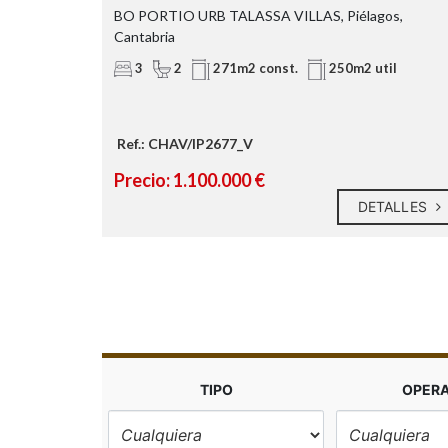
Felices de
BO PORTIO URB TALASSA VILLAS, Piélagos,
Cantabria
3
2
271m2 const.
250m2 util
Ref.: CHAV/IP2677_V
Precio: 1.100.000 €
TALLES
DETALLES
TIPO
OPER
 envíanos