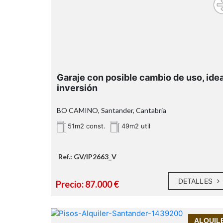
Enorme garaje incluido
, un valor
51 m² construidos
añadido que aporta comodidad y
seguridad.
completament
amueblada y equipada co
electrodomésticos
Garaje con posible cambio de uso, idea
inversión
1997
2004
BO CAMINO, Santander, Cantabria
Tanos
51m2 const.
49m2 util
ubicación estratégica
Ref.: GV/IP2663_V
comprar un dúplex amplio en Torrelavega 
DETALLES
Precio: 87.000 €
Tanos
INMOPRIME21
ALQUIL