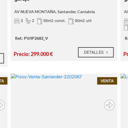
AV NUEVA MONTAÑA, Santander, Cantabria
Al
3
2
95m2 const.
90m2 util
Ref.: PV/IP2682_V
R
DETALLES
Precio: 299.000 €
P
e
InmoPrime21, tu inmobiliaria de confianza
TA
VENTA
en Santander presenta:
a
Piso en venta en el centro de Santander | 2
habitaciones en edificio con encanto
Una ubicación pensada para hacerte
la vida más fácil