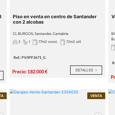
3
Piso en venta en centro de Santander
V
con 2 alcobas
CL BURGOS, Santander, Cantabria
BO
Bu
2
1
77m2 const.
72m2 util
Ref.: PV/IPP2671_G
R
DETALLES
Precio: 182.000 €
P
TA
VENTA
Garaje cerrado en venta en
Cazoña – Cardenal Herrera Oria,
Santander