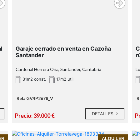
Inmoprime21, tu inmobiliaria de
confianza en Santander
Llámanos y estaremos encantados de
garaje cerrado
facilitarte toda la información o concertar
Cazoña
e
una visita.
n
InmoPrime21
l
Garaje cerrado en venta en Cazoña
C
Santander
r
garaje comunitario
puerta individual
Cardenal Herrera Oria, Santander, Cantabria
Lu
31m2 const.
17m2 util
Ref.: GV/IP2678_V
R
o
DETALLES
Precio: 39.000 €
Pr
InmoPrime21, tu inmobiliria de confianza te
ER
ALQUILER