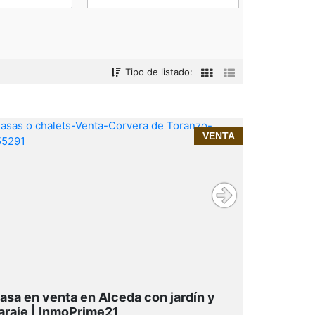
Tipo de listado:
VENTA
Contacta con InmoPrime21
InmoPrime21, tu inmobiliaria de
confianza en Cantabria
Alceda
188 m² construidos
(180 m² útiles) con estructuta de hormigón
asa en venta en Alceda con jardín y
araje | InmoPrime21