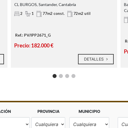
CL BURGOS, Santander, Cantabria
Ba
Ca
2
1
77m2 const.
72m2 util
Ref.: PV/IPP2671_G
R
Precio: 182.000 €
P
DETALLES
ACIÓN
PROVINCIA
MUNICIPIO