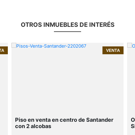
OTROS INMUEBLES DE INTERÉS
InmoPrime21, tu inmobiliaria de confianza en
TA
VENTA
Santander presenta:
Piso en venta en el centro de Santander | 2
habitaciones en edificio con encanto
Piso en venta en centro de Santander
O
con 2 alcobas
S