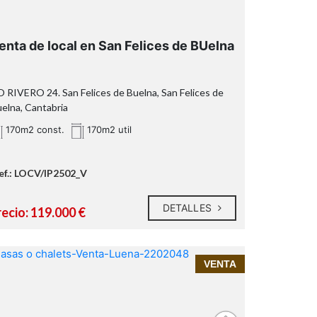
Cuarto de aperos
enta de local en San Felices de BUelna
 RIVERO 24. San Felices de Buelna, San Felices de
elna, Cantabria
170m2 const.
170m2 util
Alceda
ef.: LOCV/IP2502_V
DETALLES
recio: 119.000 €
InmoPrime21, tu inmobiliaria de
VENTA
confianza en Cantabria
cabaña en venta en Luena
tranquilidad, desconexión y