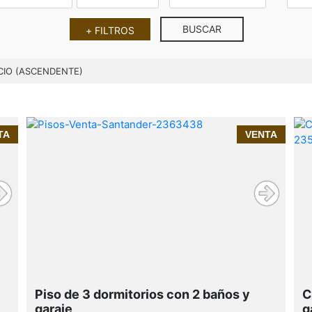
BUSCAR
+ FILTROS
CIO (ASCENDENTE)
InmoPrime21, tu inmobiliaria de
TA
VENTA
confianza en Cantabria
Nueva
Montaña
Piso de 3 dormitorios con 2 baños y
C
garaje
g