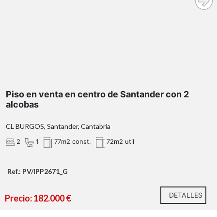
Piso en venta en centro de Santander con 2
alcobas
CL BURGOS, Santander, Cantabria
2
1
77m2 const.
72m2 util
Ref.: PV/IPP2671_G
Llámanos y estaremos encantados de facilitarte toda
DETALLES
la información o concertar una visita.
Precio: 182.000 €
InmoPrime21