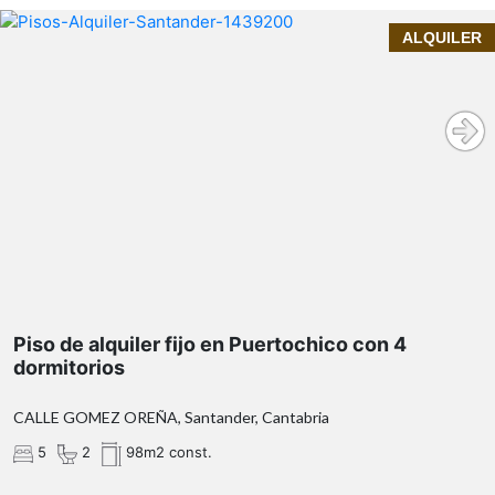
INMOPRIME21
ALQUILER
Se alquila piso zona de Puertochico, Santander
ascensor
plaza de garaje
5 habitaciones
Piso de alquiler fijo en Puertochico con 4
dormitorios
CALLE GOMEZ OREÑA, Santander, Cantabria
5
2
98m2 const.