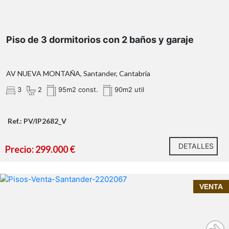
Piso de 3 dormitorios con 2 baños y garaje
AV NUEVA MONTAÑA, Santander, Cantabria
3
2
95m2 const.
90m2 util
Ref.: PV/IP2682_V
DETALLES
Precio: 299.000 €
Una ubicación pensada para hacerte la vida
InmoPrime21, tu inmobiliaria de confianza en
VENTA
más fácil
Santander presenta:
Piso en venta en el centro de Santander | 2
habitaciones en edificio con encanto