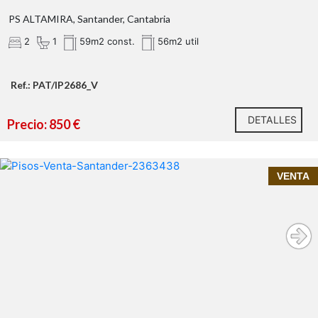
PS ALTAMIRA, Santander, Cantabria
2
1
59m2 const.
56m2 util
Ref.: PAT/IP2686_V
DETALLES
Precio: 850 €
InmoPrime21, tu inmobiliaria de confianza en
¿Te interesa esta vivienda?
VENTA
Cantabria
Nueva Montaña