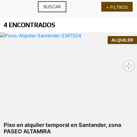
BUSCAR
+ FILTROS
4 ENCONTRADOS
SEPTIEMBRE - JULIO
ALQUILER
InmoPrime21
exclusiva vivienda en alquiler
temporal
la tranquila y bien
comunicada calle PASEO ALTAMIRA
Características destacadas:
impresionantes vistas al mar
luz natural fantástica
Piso en alquiler temporal en Santander, zona
durante todo el día
PASEO ALTAMIRA
Ubicación inmejorable: