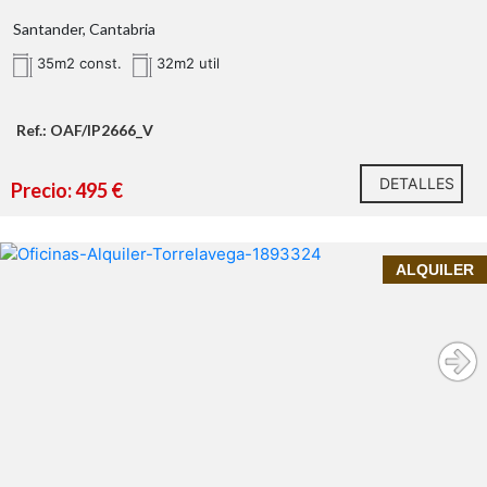
Santander, Cantabria
35m2 const.
32m2 util
Ref.: OAF/IP2666_V
DETALLES
Precio: 495 €
InmoPrime21
Tu
inmobiliaria de confianza
InmoPrime21, tu inmobiliria de confianza te ofrece:
ALQUILER
Oficina en alquiler en Torrelavega – Zona Sierrapando |
(gastos de agua, luz e Internet NO INCLUIDOS
Amplia, luminosa y lista para tu negocio
EN EL PRECIO)
oficina amplia en Torrelavega
400 m² útiles
primera planta de un edificio comercial
en Sierrapando
dos
grandes salas diáfanas
siete huecos adicionales