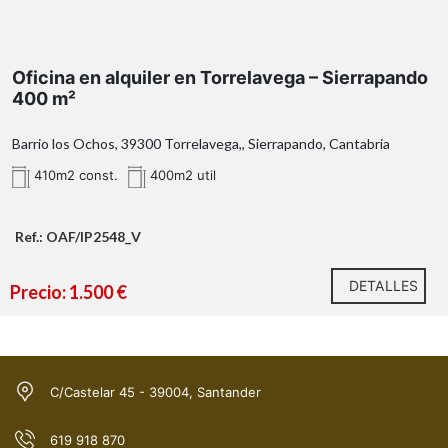
despachos,
salas de reuniones, zonas de atención al cliente o
almacenamiento
Oficina en alquiler en Torrelavega – Sierrapando
dos aseos
excelente iluminación
400 m²
natural
Barrio los Ochos, 39300 Torrelavega,, Sierrapando, Cantabria
410m2 const.
400m2 util
Sierrapando
Torrelavega
visibilidad, accesibilidad y conexión con las
Ref.: OAF/IP2548_V
principales vías de comunicación
DETALLES
Precio: 1.500 €
Características destacadas:
C/Castelar 45 - 39004, Santander
619 918 870