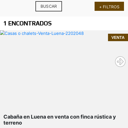
BUSCAR
+ FILTROS
1 ENCONTRADOS
InmoPrime21, tu inmobiliaria de confianza en
VENTA
Cantabria
cabaña en venta en
Luena
tranquilidad, desconexión y
contacto con la naturaleza
134m² construidos
vivienda habitual, segunda residencia o
proyecto rural
parcela principal de 2.904 m²
Cabaña en Luena en venta con finca rústica y
terreno
parcelas adicionales de terreno rústico